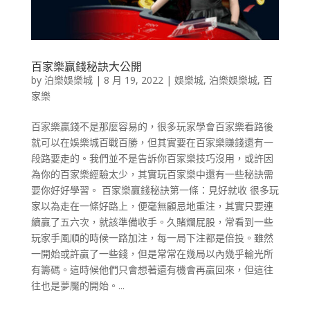
百家樂赢錢秘訣大公開
by
泊樂娛樂城
|
8 月 19, 2022
|
娛樂城
,
泊樂娛樂城
,
百
家樂
百家樂贏錢不是那麼容易的，很多玩家學會百家樂看路後
就可以在娛樂城百戰百勝，但其實要在百家樂賺錢還有一
段路要走的。我們並不是告訴你百家樂技巧沒用，或許因
為你的百家樂經驗太少，其實玩百家樂中還有一些秘訣需
要你好好學習。 百家樂贏錢秘訣第一條：見好就收 很多玩
家以為走在一條好路上，便毫無顧忌地重注，其實只要連
續贏了五六次，就該準備收手。久賭爛屁股，常看到一些
玩家手風順的時候一路加注，每一局下注都是倍投。雖然
一開始或許贏了一些錢，但是常常在幾局以內幾乎輸光所
有籌碼。這時候他們只會想著還有機會再贏回來，但這往
往也是夢魘的開始。...