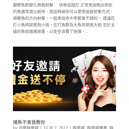
觀察魚群變化再做射擊 快魚追蹤打 正常來說砲台附近
的魚通常游比較快，而這時候你可以使用追蹤射擊方式，
順著魚的方向射擊，一般來說命中率都會不錯的。 建議在
打小魚時就使用小炮，在打魚群及大魚改使用大炮 至於太
遠的魚就選擇放棄，以免空浪費了炮彈。...
捕魚不會我教你
by
泊樂娛樂城
|
10 月 7, 2022
|
娛樂城
,
娛樂城優惠
,
娛