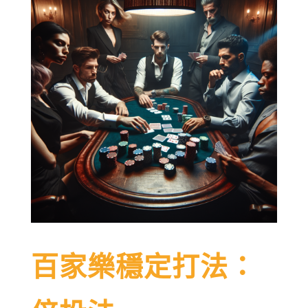
百家樂穩定打法：