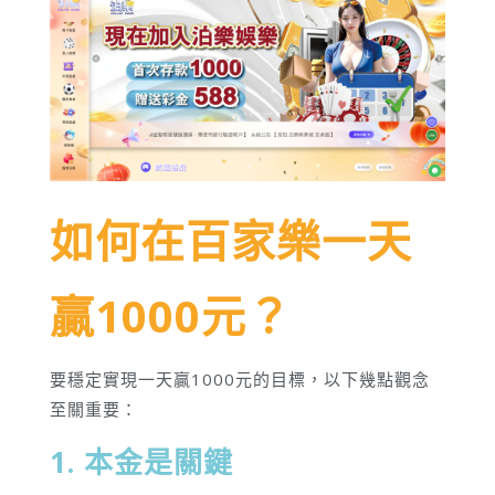
如何在百家樂一天
贏1000元？
要穩定實現一天贏1000元的目標，以下幾點觀念
至關重要：
1. 本金是關鍵