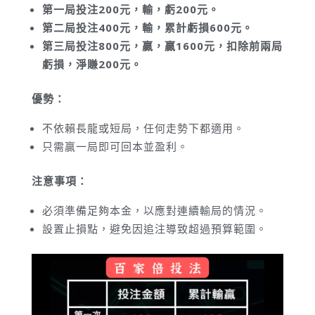
第一局投注200元，輸，虧200元。
第二局投注400元，輸，累計虧損600元。
第三局投注800元，贏，贏1600元，扣除前兩局
虧損，淨賺200元。
優勢：
不依賴長龍或短局，任何走勢下都適用。
只需贏一局即可回本並盈利。
注意事項：
必須準備足夠本金，以應對連續輸局的情況。
設置止損點，避免因追注導致超過預算範圍。