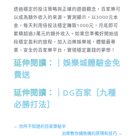
透過穩定的投注策略與正確的遊戲觀念，百家樂可
以成為額外收入的來源。實測顯示，以3000元本
金，每天利用倍投法穩定賺取1000元，月底即可
累積超過3萬元的額外收入。如果您準備好開始這
段穩定盈利的旅程，加入泊樂娛樂城，體驗最專
業、安全的百家樂平台，實現穩定贏錢的夢想！
延伸閱讀：｜
娛樂城體驗金免
費送
延伸閱讀：｜
DG百家［九種
必勝打法］
←
你所不知道的百家樂秘辛
泊樂教你捕魚機的原理和技巧
→