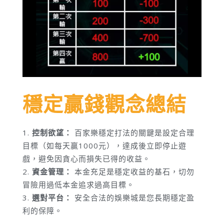
穩定贏錢觀念總結
控制欲望：
百家樂穩定打法的關鍵是設定合理
目標（如每天贏1000元），達成後立即停止遊
戲，避免因貪心而損失已得的收益。
資金管理：
本金充足是穩定收益的基石，切勿
冒險用過低本金追求過高目標。
選對平台：
安全合法的娛樂城是您長期穩定盈
利的保障。