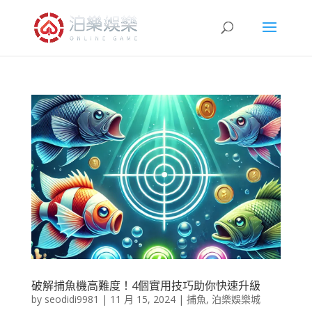
破解捕魚機高難度！4個實用技巧助你快速升級
by
seodidi9981
|
11 月 15, 2024
|
捕魚
,
泊樂娛樂城