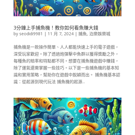
3分鐘上手捕魚機！教你如何看魚賺大錢
by
seodidi9981
|
11 月 7, 2024
|
捕魚
,
泊樂娛樂城
捕魚機是一款操作簡單、人人都能快速上手的電子遊戲，
深受玩家歡迎。除了透過炮彈擊中魚群以獲得獎勵之外，
每種魚的賠率和特點都不同。想要在捕魚機遊戲中賺錢，
除了運氣還需掌握一些技巧。以下是一些捕魚機的基本知
識和實用策略，幫助你在遊戲中脫穎而出。 捕魚機基本認
識：從起源到現代玩法 捕魚機的起源...