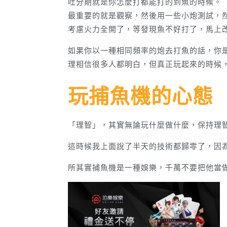
吐分期就是你怎麼打都能打的到魚的時候。
最重要的就是觀察，然後用一些小炮測試，
考慮火力全開了，等發現魚不好打了，馬上
如果你以一種相同頻率的炮去打魚的話，你
理相信很多人都明白，但真正玩起來的時候
玩捕魚機的心態
「理智」，其實無論玩什麼做什麼，保持理
這時候我上面說了半天的技術都歸零了，因
所其實捕魚機是一種娛樂，千萬不要把他當