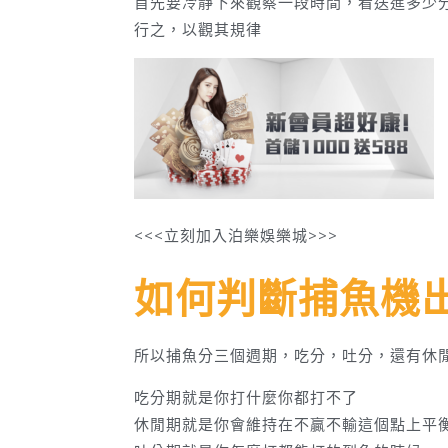
首先要冷靜下來觀察一段時間，看送進多少
行之，以觀其規律
<<<立刻加入泊樂娛樂城>>>
如何判斷捕魚機
所以捕魚分三個週期，吃分，吐分，還有休
吃分期就是你打什麼你都打不了
休閒期就是你會維持在不贏不輸這個點上平