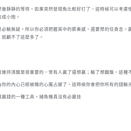
然後靜靜的等待。如果突然發現魚比較好打了，這時候可以考慮
改成小炮。
是必輸無疑。所以你必須把握其中的節奏感，還要禁的住貪念。
，就顧不了這麼多了。
智維持清醒是很重要的，常有人贏了還想贏；輸了想翻盤，這種
為你的內心已經被賭的心魔占據了。這時候你會把你所有的錢輸
做贏錢的一種工具。捕魚機真沒有必贏技