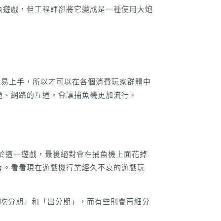
魚遊戲，但工程師卻將它變成是一種使用大炮
單易上手，所以才可以在各個消費玩家群體中
通、網路的互通，會讓捕魚機更加流行。
於這一遊戲，最後絕對會在捕魚機上面花掉
有。看看現在遊戲機行業經久不衰的遊戲玩
「吃分期」和「出分期」，而有些則會再細分