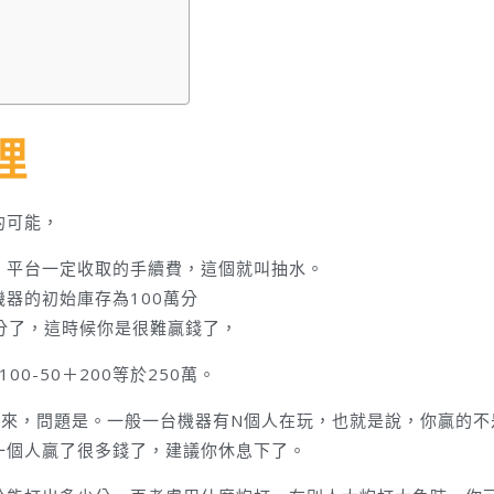
理
的可能，
，平台一定收取的手續費，這個就叫抽水。
器的初始庫存為100萬分
萬分了，這時候你是很難贏錢了，
0-50＋200等於250萬。
裡來，問題是。一般一台機器有N個人在玩，也就是說，你贏的不
一個人贏了很多錢了，建議你休息下了。