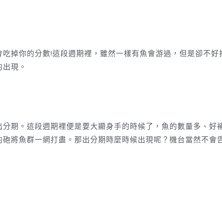
會吃掉你的分數!這段週期裡，雖然一樣有魚會游過，但是卻不好
的出現。
出分期。這段週期裡便是要大顯身手的時候了，魚的數量多、好
的砲將魚群一網打盡。那出分期時麼時候出現呢？機台當然不會