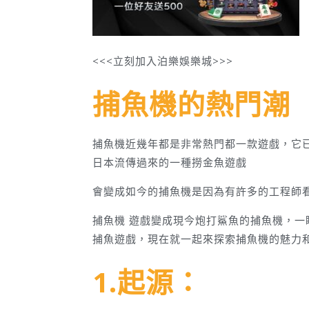
<<<立刻加入泊樂娛樂城>>>
捕魚機的熱門潮
捕魚機近幾年都是非常熱門都一款遊戲，它
日本流傳過來的一種撈金魚遊戲
會變成如今的捕魚機是因為有許多的工程師
捕魚機 遊戲變成現今炮打鯊魚的捕魚機，一
捕魚遊戲，現在就一起來探索捕魚機的魅力
1.起源：