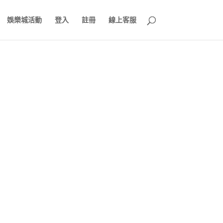
娛樂城活動
登入
註冊
線上客服