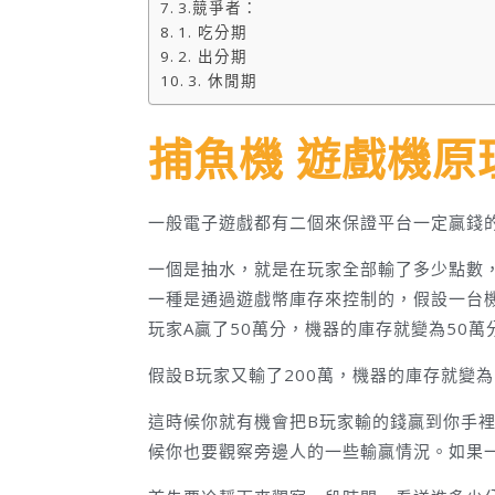
3.競爭者：
1. 吃分期
2. 出分期
3. 休閒期
捕魚機 遊戲機原
一般電子遊戲都有二個來保證平台一定贏錢
一個是抽水，就是在玩家全部輸了多少點數
一種是通過遊戲幣庫存來控制的，假設一台機
玩家A贏了50萬分，機器的庫存就變為50
假設B玩家又輸了200萬，機器的庫存就變為10
這時候你就有機會把B玩家輸的錢贏到你手
候你也要觀察旁邊人的一些輸贏情況。如果