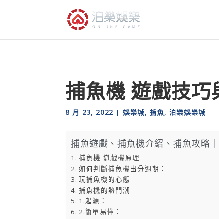
捕魚機 遊戲技巧
8 月 23, 2022
|
娛樂城
,
捕魚
,
泊樂娛樂城
捕魚遊戲、捕魚機介紹、捕魚攻略
捕魚機 遊戲機原理
如何判斷捕魚機出分週期：
玩捕魚機的心態
捕魚機的熱門潮
1.起源：
2.簡單易懂：