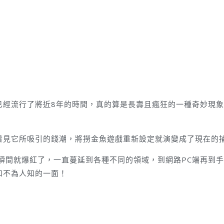
已經流行了將近8年的時間，真的算是長壽且瘋狂的一種奇妙現
看見它所吸引的錢潮，將撈金魚遊戲重新設定就演變成了現在的
瞬間就爆紅了，一直蔓延到各種不同的領域，到網路PC端再到
和不為人知的一面！