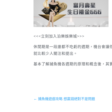
<<<立刻加入泊樂娛樂城>>>
休閒期是一段誰都不吃虧的週期，機台會讓
就比較少人關注和提出。
基本了解捕魚機各週期的原理和概念後，其
←
捕魚機遊戲攻略 想贏錢絕對不是問題