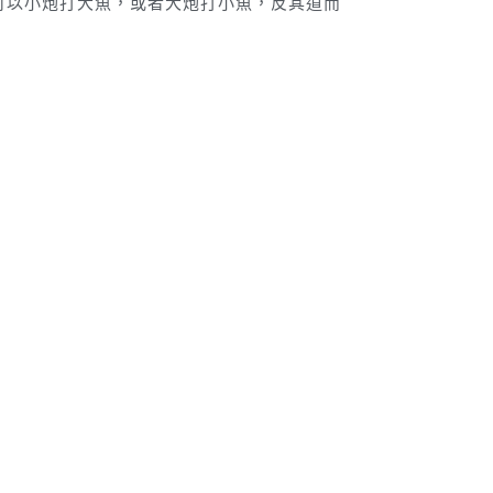
可以小炮打大魚，或者大炮打小魚，反其道而