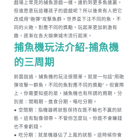
戲場上常見的捕魚游戲一樣。誰釣到更多魚誰贏。
但谁愿意玩這種孩子的遊戲呢？所以後來有人把它
改成用“砲彈”攻擊魚群。世界盃下注不同的魚，不
同的火砲，對應不同的獎勵。玩起來更加刺激有
趣，逐漸在各大娛樂城市流行起來。
捕魚機玩法介紹-捕魚機
的三周期
前面說過，捕魚機的玩法很簡單。就是一句話“用砲
彈攻擊一群魚，不同的魚對應不同的獎勵”。但實際
上，你需要知道的是，捕魚機也有所謂的周期，分
別是：閒暇期、進食分期、嘔吐分期。
● 空閒期：指機器將狀態保持在既不輸也不贏的狀
態。這有點像領帶。不管你怎麼玩，你既不會賺錢
也不會虧錢。
● 吃分期：就是機器佔了上風的狀態。這時候你會